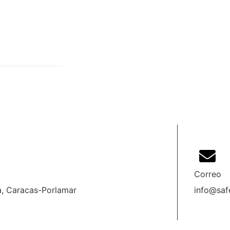
Correo
a, Caracas-Porlamar
info@saf